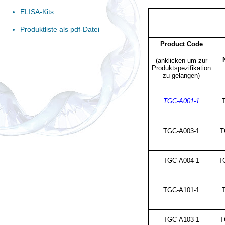
ELISA-Kits
Produktliste als pdf-Datei
Product Code
(anklicken um zur
Produktspezifikation
zu gelangen)
TGC-A001-1
TGC-A003-1
T
TGC-A004-1
T
TGC-A101-1
TGC-A103-1
T