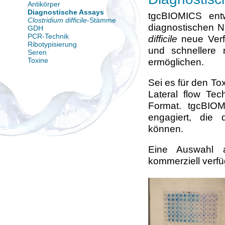
Antikörper
Diagnostische Assays
tgcBIOMICS entw
Clostridium difficile
-Stämme
diagnostischen 
GDH
PCR-Technik
difficile
neue Verf
Ribotypisierung
und schnellere 
Seren
Toxine
ermöglichen.
Sei es für den Tox
Lateral flow Te
Format. tgcBIOM
engagiert, die 
können.
Eine Auswahl a
kommerziell verf