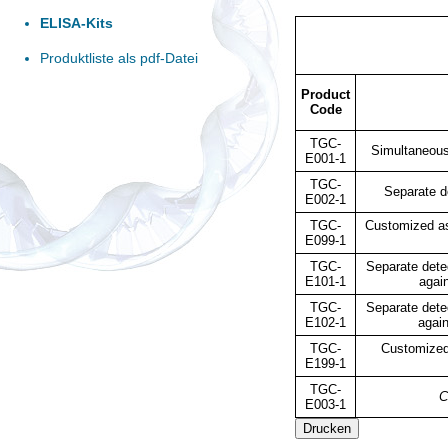
ELISA-Kits
Produktliste als pdf-Datei
Product
Code
TGC-
Simultaneous
E001-1
TGC-
Separate d
E002-1
TGC-
Customized 
E099-1
TGC-
Separate detec
E101-1
agai
TGC-
Separate detec
E102-1
again
TGC-
Customized
E199-1
TGC-
C
E003-1
Drucken