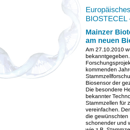
Europäisches
BIOSTECEL – 
Mainzer Biot
am neuen Bi
Am 27.10.2010 wurd
bekanntgegeben.
Forschungsproje
kommenden Jahren
Stammzellforschun
Biosensor der gez
Die besondere Her
bekannter Techno
Stammzellen für 
vereinfachen. Den
die gewünschten
schonender und wi
wie z.B. Stammzel