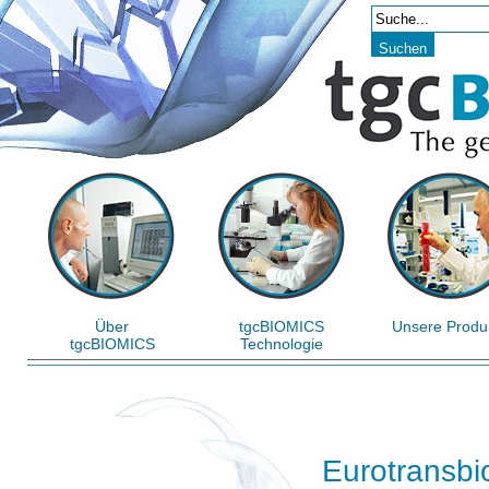
Über
tgcBIOMICS
Unsere Produ
tgcBIOMICS
Technologie
Eurotransbi