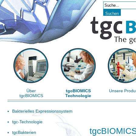
Über
tgcBIOMICS
Unsere Produ
tgcBIOMICS
Technologie
Bakterielles Expressionssystem
tgc-Technologie
tgcBIOMICS
tgcBakterien