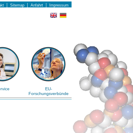
akt
Sitemap
Anfahrt
Impressum
rvice
EU-
Forschungsverbünde