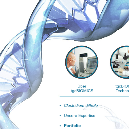
Über
tgcBIO
tgcBIOMICS
Techno
Clostridium difficile
Unsere Expertise
Portfolio