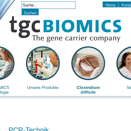
Home
Kont
MICS
Unsere Produkte
Clostridium
Se
logie
difficile
PCR-Technik