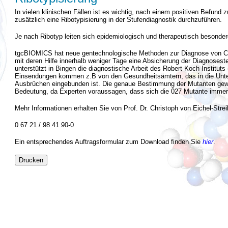
In vielen klinischen Fällen ist es wichtig, nach einem positiven Befund zu 
zusätzlich eine Ribotypisierung in der Stufendiagnostik durchzuführen.
Je nach Ribotyp leiten sich epidemiologisch und therapeutisch besond
tgcBIOMICS hat neue gentechnologische Methoden zur Diagnose von Clost
mit deren Hilfe innerhalb weniger Tage eine Absicherung der Diagnosest
unterstützt in Bingen die diagnostische Arbeit des Robert Koch Instituts 
Einsendungen kommen z.B von den Gesundheitsämtern, das in die Unte
Ausbrüchen eingebunden ist. Die genaue Bestimmung der Mutanten gewi
Bedeutung, da Experten voraussagen, dass sich die 027 Mutante immer 
Mehr Informationen erhalten Sie von Prof. Dr. Christoph von Eichel-St
0 67 21 / 98 41 90-0
Ein entsprechendes Auftragsformular zum Download finden Sie
hier
.
Drucken