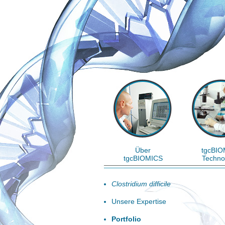
Über
tgcBIO
tgcBIOMICS
Techno
Clostridium difficile
Unsere Expertise
Portfolio