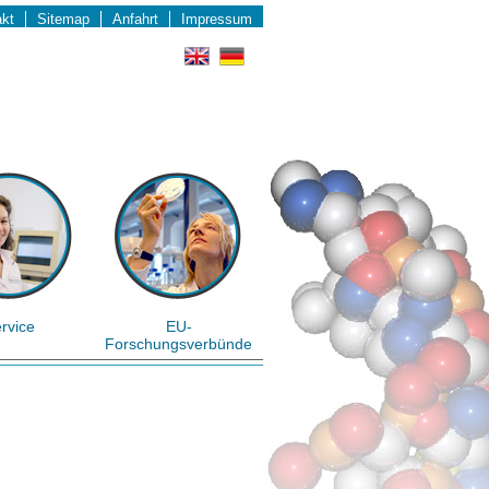
akt
Sitemap
Anfahrt
Impressum
rvice
EU-
Forschungsverbünde