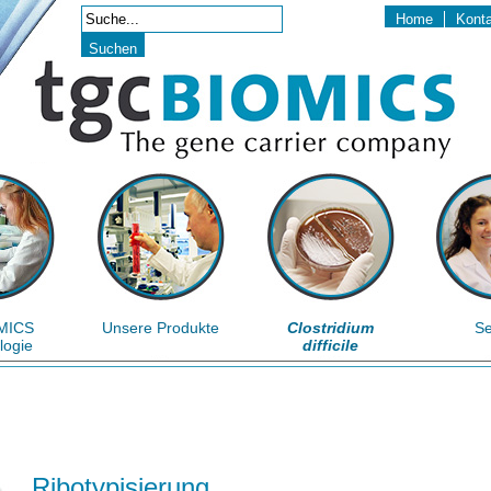
Home
Kont
MICS
Unsere Produkte
Clostridium
Se
logie
difficile
Ribotypisierung