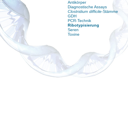
Antikörper
Diagnostische Assays
Clostridium difficile
-Stämme
GDH
PCR-Technik
Ribotypisierung
Seren
Toxine