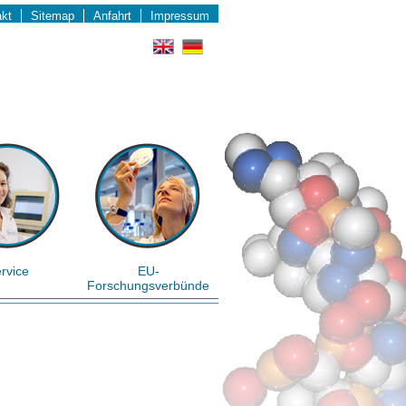
akt
Sitemap
Anfahrt
Impressum
rvice
EU-
Forschungsverbünde