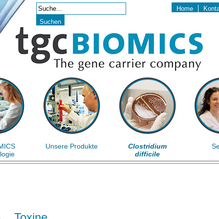
Home
Kont
MICS
Unsere Produkte
Clostridium
Se
logie
difficile
Toxine