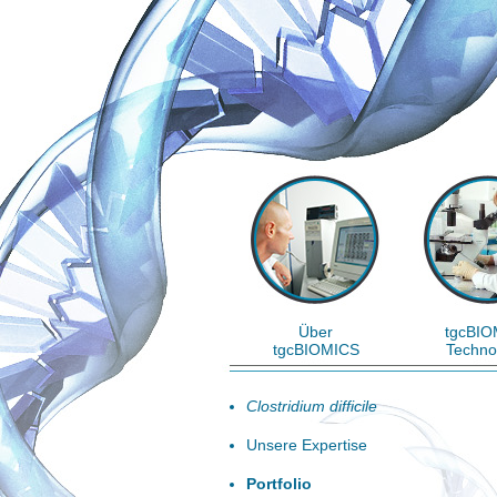
Über
tgcBIO
tgcBIOMICS
Techno
Clostridium difficile
Unsere Expertise
Portfolio